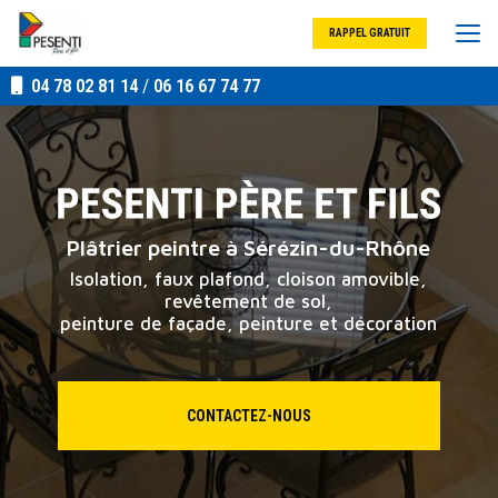
Aller
au
RAPPEL GRATUIT
contenu
principal
04 78 02 81 14
/
06 16 67 74 77
Plâtrier peintre à Sérézin-du-Rhône
Isolation, faux plafond, cloison amovible,
revêtement de sol,
peinture de façade, peinture et décoration
CONTACTEZ-NOUS