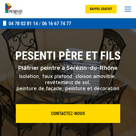
Aller
au
RAPPEL GRATUIT
contenu
principal
04 78 02 81 14
/
06 16 67 74 77
Plâtrier peintre à Sérézin-du-Rhône
Isolation, faux plafond, cloison amovible,
revêtement de sol,
peinture de façade, peinture et décoration
CONTACTEZ-NOUS