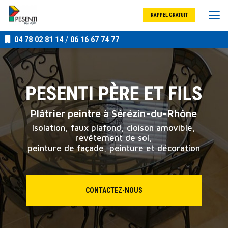
Aller
au
RAPPEL GRATUIT
contenu
principal
04 78 02 81 14
/
06 16 67 74 77
Plâtrier peintre à Sérézin-du-Rhône
Isolation, faux plafond, cloison amovible,
revêtement de sol,
peinture de façade, peinture et décoration
CONTACTEZ-NOUS