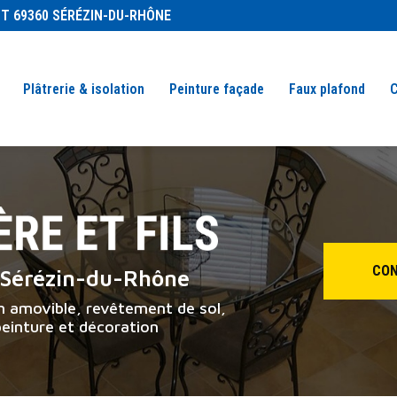
Navigation se
IT 69360 SÉRÉZIN-DU-RHÔNE
Plâtrerie & isolation
Peinture façade
Faux plafond
C
CON
à Sérézin-du-Rhône
on amovible, revêtement de sol,
peinture et décoration