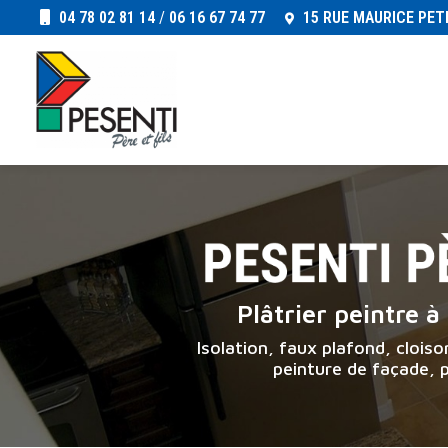
Aller
04 78 02 81 14
/
06 16 67 74 77
15 RUE MAURICE PET
au
Navigation principale
contenu
principal
Plâtrier peintre 
Isolation, faux plafond, clois
peinture de façade, 