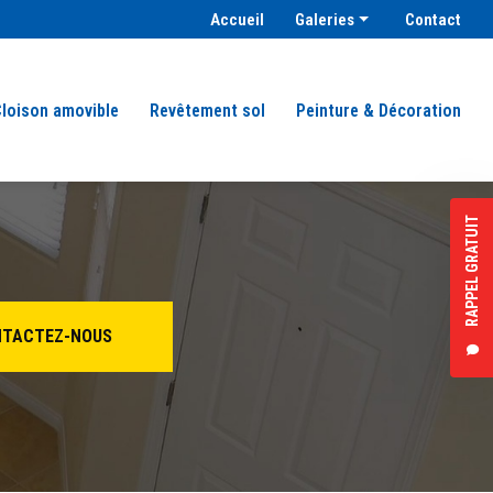
condaire
Accueil
Galeries
Contact
Plâtrerie & isolation
Peinture façade
loison amovible
Revêtement sol
Peinture & Décoration
Faux plafond
Cloison amovible
Revêtement sol
RAPPEL GRATUIT
Peinture & décoration
TACTEZ-NOUS