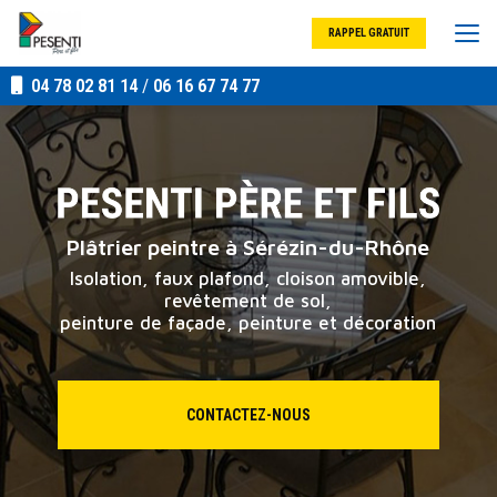
Aller
au
RAPPEL GRATUIT
contenu
principal
04 78 02 81 14
/
06 16 67 74 77
Plâtrier peintre à Sérézin-du-Rhône
Isolation, faux plafond, cloison amovible,
revêtement de sol,
peinture de façade, peinture et décoration
CONTACTEZ-NOUS