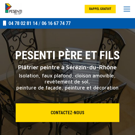
Aller
au
RAPPEL GRATUIT
contenu
principal
04 78 02 81 14
/
06 16 67 74 77
Plâtrier peintre à Sérézin-du-Rhône
Isolation, faux plafond, cloison amovible,
revêtement de sol,
peinture de façade, peinture et décoration
CONTACTEZ-NOUS