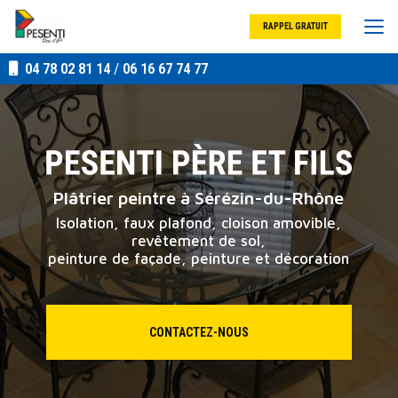
Aller
au
RAPPEL GRATUIT
contenu
principal
04 78 02 81 14
/
06 16 67 74 77
Plâtrier peintre à Sérézin-du-Rhône
Isolation, faux plafond, cloison amovible,
revêtement de sol,
peinture de façade, peinture et décoration
CONTACTEZ-NOUS