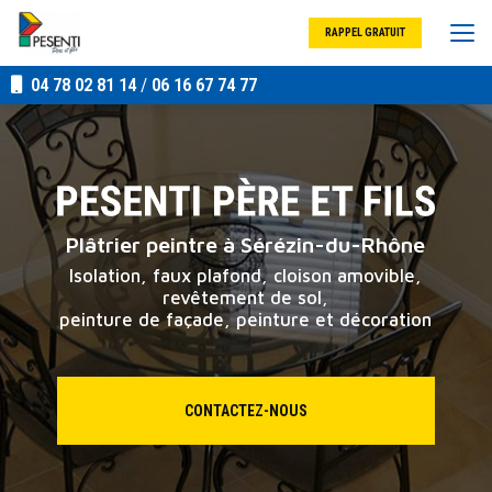
Aller
au
RAPPEL GRATUIT
contenu
principal
04 78 02 81 14
/
06 16 67 74 77
Plâtrier peintre à Sérézin-du-Rhône
Isolation, faux plafond, cloison amovible,
revêtement de sol,
peinture de façade, peinture et décoration
CONTACTEZ-NOUS