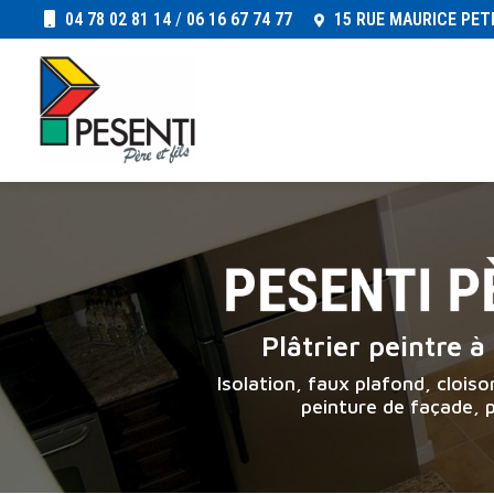
Aller
04 78 02 81 14
/
06 16 67 74 77
15 RUE MAURICE PET
au
Navigation principale
contenu
principal
Plâtrier peintre 
Isolation, faux plafond, clois
peinture de façade, 