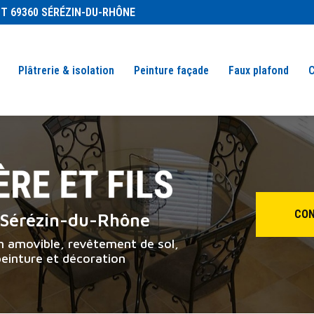
Navigation se
IT 69360 SÉRÉZIN-DU-RHÔNE
Plâtrerie & isolation
Peinture façade
Faux plafond
C
CON
à Sérézin-du-Rhône
on amovible, revêtement de sol,
peinture et décoration