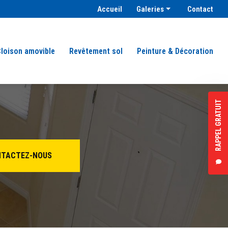
condaire
Accueil
Galeries
Contact
Plâtrerie & isolation
Peinture façade
loison amovible
Revêtement sol
Peinture & Décoration
Faux plafond
Cloison amovible
Revêtement sol
RAPPEL GRATUIT
Peinture & décoration
TACTEZ-NOUS