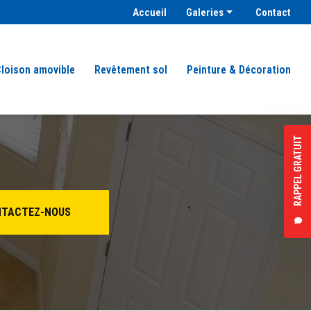
condaire
Accueil
Galeries
Contact
Plâtrerie & isolation
Peinture façade
loison amovible
Revêtement sol
Peinture & Décoration
Faux plafond
Cloison amovible
Revêtement sol
RAPPEL GRATUIT
Peinture & décoration
TACTEZ-NOUS