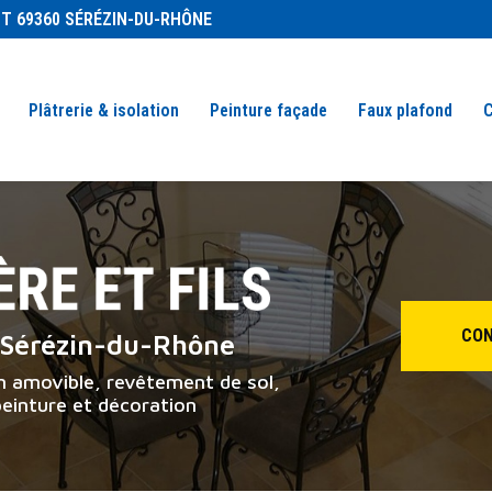
Navigation se
IT 69360 SÉRÉZIN-DU-RHÔNE
Plâtrerie & isolation
Peinture façade
Faux plafond
C
CON
à Sérézin-du-Rhône
on amovible, revêtement de sol,
peinture et décoration