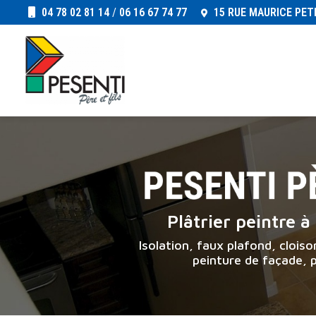
Aller
04 78 02 81 14
/
06 16 67 74 77
15 RUE MAURICE PET
au
Navigation principale
contenu
principal
Plâtrier peintre 
Isolation, faux plafond, clois
peinture de façade, 