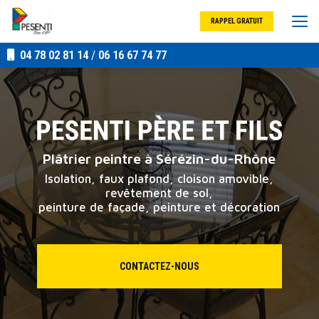
Aller
au
RAPPEL GRATUIT
contenu
principal
04 78 02 81 14
/
06 16 67 74 77
Plâtrier peintre à Sérézin-du-Rhône
Isolation, faux plafond, cloison amovible,
revêtement de sol,
peinture de façade, peinture et décoration
CONTACTEZ-NOUS