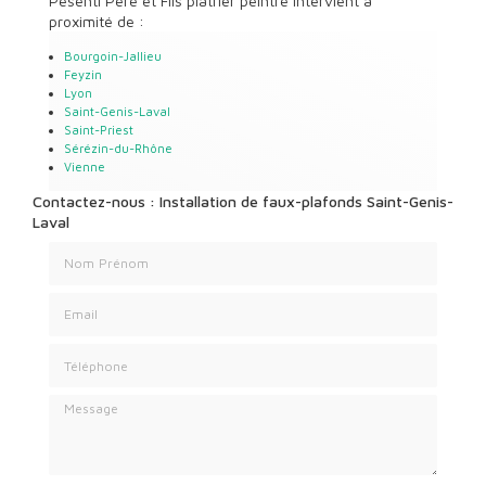
Pesenti Père et Fils plâtrier peintre intervient à
proximité de :
Bourgoin-Jallieu
Feyzin
Lyon
Saint-Genis-Laval
Saint-Priest
Sérézin-du-Rhône
Vienne
Contactez-nous : Installation de faux-plafonds Saint-Genis-
Laval
Nom Prénom
Email
Téléphone
Message