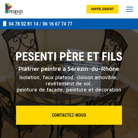
Aller
au
RAPPEL GRATUIT
contenu
principal
04 78 02 81 14
/
06 16 67 74 77
Plâtrier peintre à Sérézin-du-Rhône
Isolation, faux plafond, cloison amovible,
revêtement de sol,
peinture de façade, peinture et décoration
CONTACTEZ-NOUS